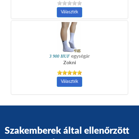
KAPCSOLAT
Választék
S
...
egységár
3 900 HUF
Zokni
Választék
Szakemberek által ellenőrzött