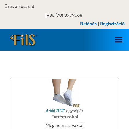
Üres a kosarad
+36 (70) 3979068
Belépés
|
Regisztráció
WEBÁRUHÁZ
INFORMÁCIÓK
EGÉSZSÉG ROVAT
GALÉRIA
egységár
4 900 HUF
ÜGYFÉLFIÓK
Extrém zokni
Még nem szavaztál