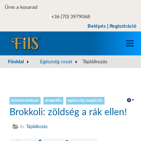
Üres a kosarad
+36 (70) 3979068
Belépés
|
Regisztráció
Főoldal
Egészség rovat
Táplálkozás
WEBÁRUHÁZ
INFORMÁCIÓK
EGÉSZSÉG ROVAT
immunrendszer
öregedés
egészség megőrzés
Brokkoli: zöldség a rák ellen!
GALÉRIA
In:
Táplálkozás
ÜGYFÉLFIÓK