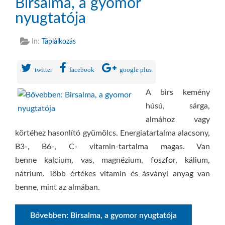
Birsalma, a gyomor
nyugtatója
In:
Táplálkozás
twitter
facebook
google plus
A birs kemény
húsú, sárga,
almához vagy
körtéhez hasonlító gyümölcs. Energiatartalma alacsony,
B3-, B6-, C- vitamin-tartalma magas. Van
benne kalcium, vas, magnézium, foszfor, kálium,
nátrium. Több értékes vitamin és ásványi anyag van
benne, mint az almában.
Bővebben: Birsalma, a gyomor nyugtatója