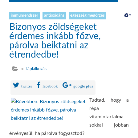
immunrendszer
antioxidáns
egészség megőrzés
Bizonyos zöldségeket
érdemes inkább főzve,
párolva beiktatni az
étrendedbe!
In:
Táplálkozás
twitter
facebook
google plus
Tudtad, hogy a
répa
vitamintartalma
sokkal jobban
érvényesül, ha párolva fogyasztod?