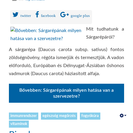
twitter
facebook
google plus
Mit tudhatunk a
Sárgarépáról?
A sárgarépa (Daucus carota subsp. sativus) fontos
zöldségnövény, régóta ismerjük és termesztjük. A vadon
előforduló, Európában és Délnyugat-Ázsiában őshonos
vadmurok (Daucus carota) háziasított alfaja.
Bővebben: Sárgarépának milyen hatása van a
szervezetre?
immunrendszer
egészség megőrzés
fogyókúra
vitaminok