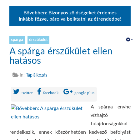
Bővebben: Bizonyos zöldségeket érdemes
inkább főzve, párolva beiktatni az étrendedbe!
spárga
érszűkület
A spárga érszűkület ellen
hatásos
In:
Táplálkozás
twitter
facebook
google plus
A spárga enyhe
vízhajtó
tulajdonságokkal
rendelkezik, ennek köszönhetően kedvező befolyást