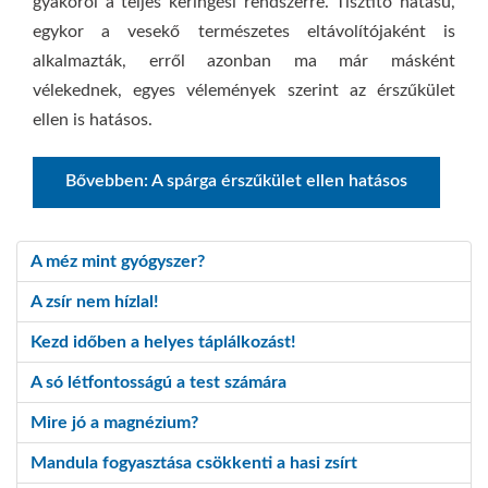
gyakorol a teljes keringési rendszerre. Tisztító hatású,
egykor a vesekő természetes eltávolítójaként is
alkalmazták, erről azonban ma már másként
vélekednek, egyes vélemények szerint az érszűkület
ellen is hatásos.
Bővebben: A spárga érszűkület ellen hatásos
A méz mint gyógyszer?
A zsír nem hízlal!
Kezd időben a helyes táplálkozást!
A só létfontosságú a test számára
Mire jó a magnézium?
Mandula fogyasztása csökkenti a hasi zsírt