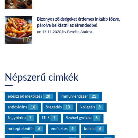
Bizonyos zöldségeket érdemes inkább főzve,
párolva beiktatni az étrendedbe!
on 16.11.2020 by Pavelka Andrea
Népszerű cimkék
egészség megőrzés
28
immunrendszer
21
antioxidáns
16
öregedés
10
kollagén
8
fogyókúra
7
FILS
7
Szabad gyökök
6
méregtelenítés
6
emésztés
6
kolloid
6