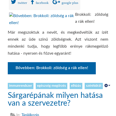
KAPCSOLAT
twitter
facebook
google plus
S
Brokkoli: zöldség
...
a rák ellen!
Már megszoktuk a nevét, és megkedveltük az ízét
ennek az üde színű zöldségnek. Azt viszont nem
mindenki tudja, hogy legfőbb erénye rákmegelőző
hatása - nyersen és főzve egyaránt!
Bővebben: Brokkoli: zöldség a rák ellen!
immunrendszer
egészség megőrzés
elhízás
szénhidrát
Sárgarépának milyen hatása
van a szervezetre?
In:
Táplálkozás