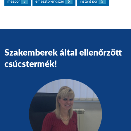
mézpor
5
emésztőrendszer
5
instant por
5
Szakemberek által ellenőrzött
csúcstermék!